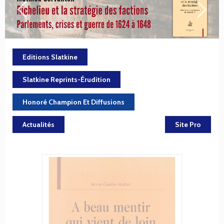
Editions Slatkine
Slatkine Reprints-Érudition
Honoré Champion Et Diffusions
Actualités
Site Pro