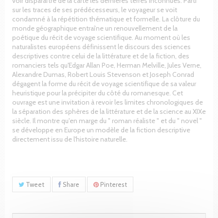
voir disparaître de la carte les dernières terres inconnues. Parti
sur les traces de ses prédécesseurs, le voyageur se voit
condamné à la répétition thématique et formelle. La clôture du
monde géographique entraîne un renouvellement de la
poétique du récit de voyage scientifique. Au moment où les
naturalistes européens définissent le discours des sciences
descriptives contre celui de la littérature et de la fiction, des
romanciers tels qu'Edgar Allan Poe, Herman Melville, Jules Verne,
Alexandre Dumas, Robert Louis Stevenson et Joseph Conrad
dégagent la forme du récit de voyage scientifique de sa valeur
heuristique pour la précipiter du côté du romanesque. Cet
ouvrage est une invitation à revoir les limites chronologiques de
la séparation des sphères de la littérature et de la science au XIXe
siècle. Il montre qu'en marge du " roman réaliste " et du " novel "
se développe en Europe un modèle de la fiction descriptive
directement issu de l'histoire naturelle.
Tweet
Share
Pinterest