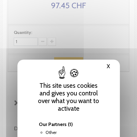
97.45 CHF
Quantity:
Add to cart
X
Hide cooki
This site uses cookies
and gives you control
over what you want to
FICHE TECHNIQUE
activate
Our Partners
(1)
DE LA MÊME COLLECTION
Other