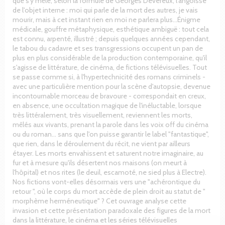
que s'y mêle, selon la formule de Georges Devereux, l'angoisse
de l'objet interne : moi qui parle de la mort des autres, je vais
mourir, mais à cet instant rien en moi ne parlera plus…Énigme
médicale, gouffre métaphysique, esthétique ambiguë : tout cela
est connu, arpenté, illustré ; depuis quelques années cependant,
le tabou du cadavre et ses transgressions occupent un pan de
plus en plus considérable de la production contemporaine, qu'il
s'agisse de littérature, de cinéma, de fictions télévisuelles. Tout
se passe comme si, à l'hypertechnicité des romans criminels -
avec une particulière mention pour la scène d'autopsie, devenue
incontournable morceau de bravoure - correspondait en creux,
en absence, une occultation magique de l'inéluctable, lorsque
très littéralement, très visuellement, reviennent les morts,
mêlés aux vivants, prenant la parole dans les voix off du cinéma
ou du roman… sans que l'on puisse garantir le label "fantastique",
que rien, dans le déroulement du récit, ne vient par ailleurs
étayer. Les morts envahissent et saturent notre imaginaire, au
fur et à mesure qu'ils désertent nos maisons (on meurt à
l'hôpital) et nos rites (le deuil, escamoté, ne sied plus à Electre).
Nos fictions vont-elles désormais vers une "achérontique du
retour ", où le corps du mort accède de plein droit au statut de "
morphème herméneutique" ? Cet ouvrage analyse cette
invasion et cette présentation paradoxale des figures de la mort
dans la littérature, le cinéma et les séries télévisuelles