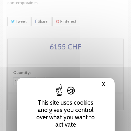
contemporaines.
Tweet
Share
Pinterest
61.55 CHF
Quantity:
X
Hide cooki
This site uses cookies
Add to cart
and gives you control
over what you want to
activate