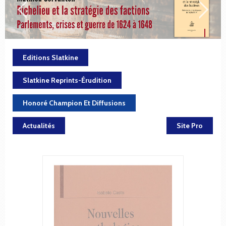
Editions Slatkine
Slatkine Reprints-Érudition
Honoré Champion Et Diffusions
Actualités
Site Pro