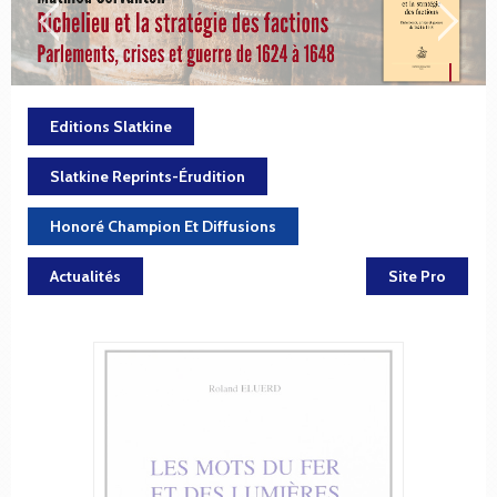
Editions Slatkine
Slatkine Reprints-Érudition
Honoré Champion Et Diffusions
Actualités
Site Pro