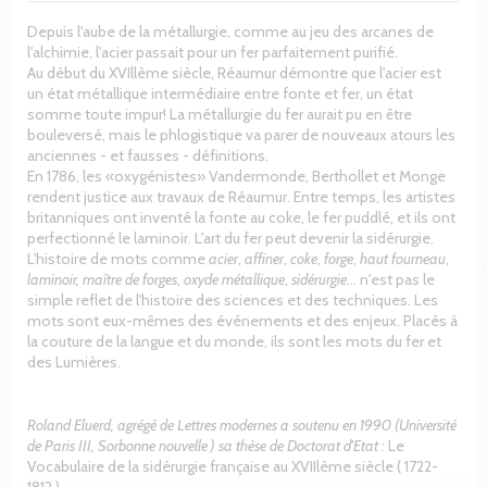
Depuis l'aube de la métallurgie, comme au jeu des arcanes de
l'alchimie, l'acier passait pour un fer parfaitement purifié.
Au début du XVIllème siècle, Réaumur démontre que l'acier est
un état métallique intermédiaire entre fonte et fer, un état
somme toute impur! La métallurgie du fer aurait pu en être
bouleversé, mais le phlogistique va parer de nouveaux atours les
anciennes - et fausses - définitions.
En 1786, les «oxygénistes» Vandermonde, Berthollet et Monge
rendent justice aux travaux de Réaumur. Entre temps, les artistes
britanniques ont inventé la fonte au coke, le fer puddlé, et ils ont
perfectionné le laminoir. L'art du fer peut devenir la sidérurgie.
L'histoire de mots comme
acier
,
affiner
,
coke
,
forge
,
haut fourneau
,
laminoir,
maître de forges
,
oxyde métallique
,
sidérurgie
... n'est pas le
simple reflet de l'histoire des sciences et des techniques. Les
mots sont eux-mêmes des événements et des enjeux. Placés à
la couture de la langue et du monde, ils sont les mots du fer et
des Lumières.
Roland Eluerd, agrégé de Lettres modernes a soutenu en 1990 (Université
de Paris III, Sorbonne nouvelle ) sa thèse de Doctorat d'Etat :
Le
Vocabulaire de la sidérurgie française au XVIIlème siècle ( 1722-
1812 ).