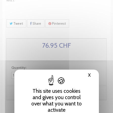
Tweet
Share
Pinterest
76.95 CHF
Quantity:
X
Hide cooki
This site uses cookies
Add to cart
and gives you control
over what you want to
activate