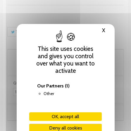
X
Hide cooki
Tweet
Share
Pinterest
This site uses cookies
and gives you control
30.80 CHF
over what you want to
activate
Quantity:
Our Partners
(1)
Other
Add to cart
OK, accept all
Deny all cookies