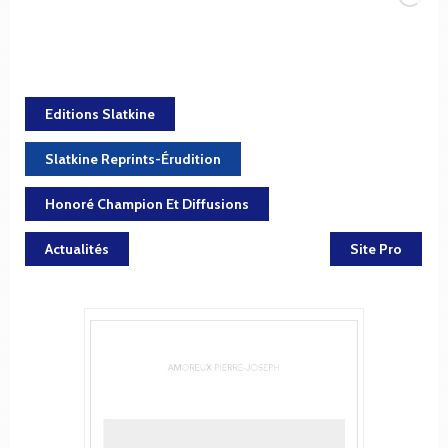
Editions Slatkine
Slatkine Reprints-Érudition
Honoré Champion Et Diffusions
Actualités
Site Pro