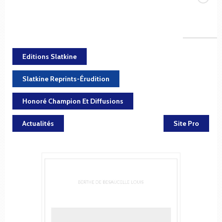
Editions Slatkine
Slatkine Reprints-Érudition
Honoré Champion Et Diffusions
Actualités
Site Pro