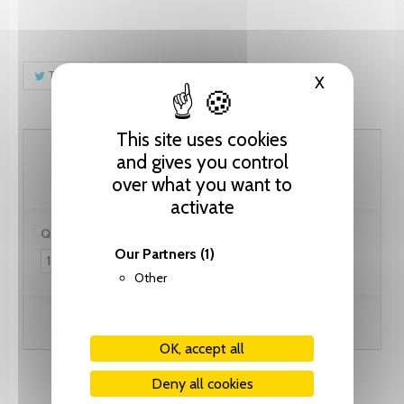
Tweet
Share
Pinterest
X
Hide cooki
This site uses cookies
66.70 CHF
and gives you control
over what you want to
activate
Quantity:
Our Partners
(1)
Other
Add to cart
OK, accept all
Deny all cookies