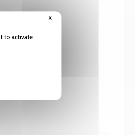
X
Hide cookie banner
t to activate