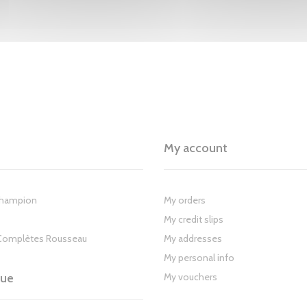
My account
Champion
My orders
My credit slips
Complètes Rousseau
My addresses
My personal info
gue
My vouchers