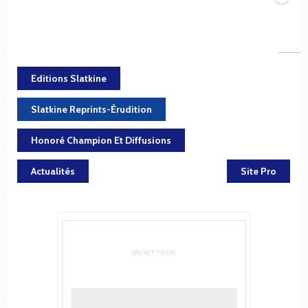
Editions Slatkine
Slatkine Reprints-Érudition
Honoré Champion Et Diffusions
Actualités
Site Pro