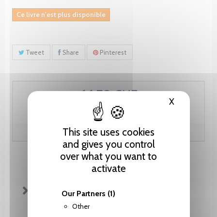
Ce livre n'est plus disponible
Tweet
Share
Pinterest
66.70 CHF
X
Hide cooki
This site uses cookies
and gives you control
over what you want to
activate
FICHE TECHNIQUE
Our Partners
(1)
Other