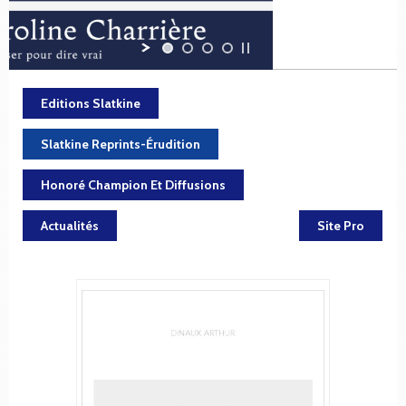
Editions Slatkine
Slatkine Reprints-Érudition
Honoré Champion Et Diffusions
Actualités
Site Pro