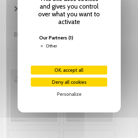
and gives you control
FICHE TECHNIQUE
over what you want to
activate
DE MÊME AUTEUR(E)
Our Partners
(1)
Other
OK, accept all
Deny all cookies
Personalize