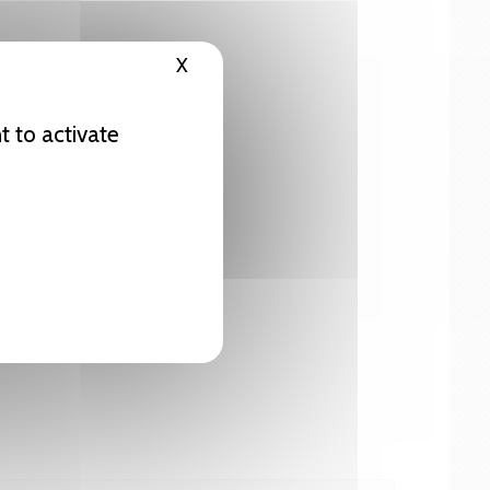
X
Hide cookie banner
t to activate