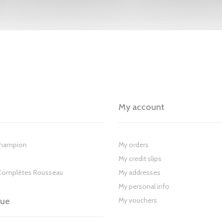
My account
Champion
My orders
My credit slips
Complètes Rousseau
My addresses
My personal info
gue
My vouchers