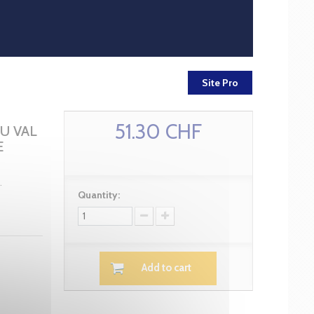
Site Pro
51.30 CHF
U VAL
E
.
Quantity:
Add to cart