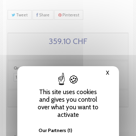
Tweet
Share
Pinterest
359.10 CHF
Quantity:
X
Hide cooki
This site uses cookies
Add to cart
and gives you control
over what you want to
activate
Our Partners
(1)