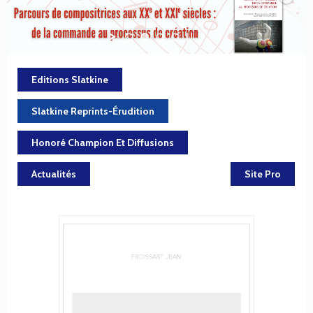
Editions Slatkine
Slatkine Reprints-Érudition
Honoré Champion Et Diffusions
Actualités
Site Pro