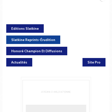
Editions Slatkine
Slatkine Reprints-Érudition
Honoré Champion Et Diffusions
Actualités
Site Pro