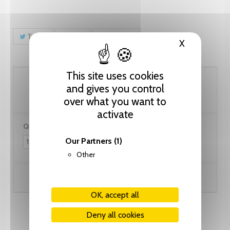
Tweet
Share
Pinterest
X
Hide cooki
This site uses cookies
46.15 CHF
and gives you control
over what you want to
activate
Quantity:
Our Partners
(1)
Other
Add to cart
OK, accept all
Deny all cookies