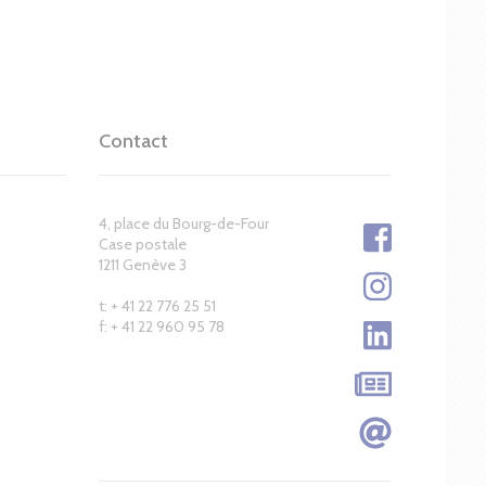
Contact
4, place du Bourg-de-Four
Case postale
1211 Genève 3
t: + 41 22 776 25 51
f: + 41 22 960 95 78