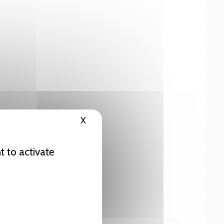
X
Hide cookie banner
t to activate