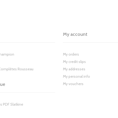
My account
Champion
My orders
My credit slips
Complètes Rousseau
My addresses
My personal info
gue
My vouchers
s PDF Slatkine