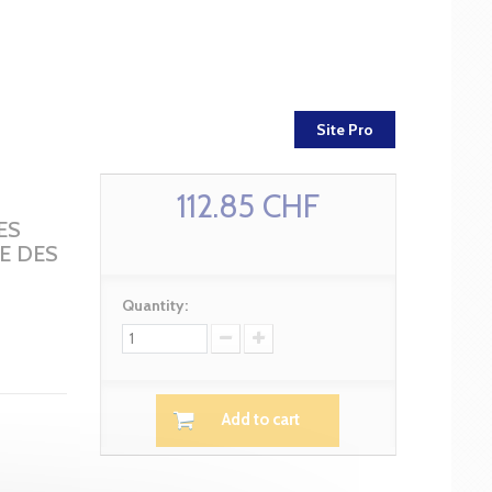
Site Pro
112.85 CHF
ES
E DES
Quantity:
Add to cart