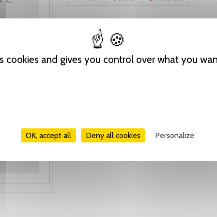
es cookies and gives you control over what you wan
OK, accept all
Deny all cookies
Personalize