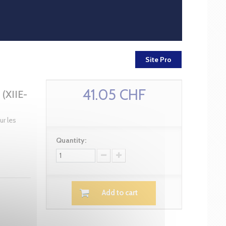
Site Pro
41.05 CHF
XIIE-
ur les
Quantity:
Add to cart