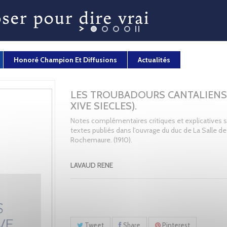
Honoré Champion Et Diffusions
Actualités
LES TROUBADOURS CANTALIENS (
XIVE SIECLES).
Notes complémentaires critiques et explicatives s
textes publiés dans l'ouvrage du duc de La Salle de
Rochemaure. (1910).
LAVAUD RENE
Tweet
Share
Pinterest