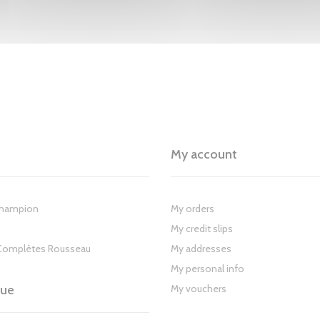
My account
Champion
My orders
My credit slips
Complètes Rousseau
My addresses
My personal info
gue
My vouchers