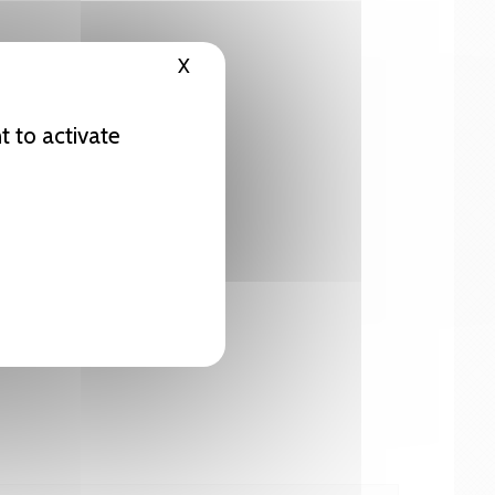
X
Hide cookie banner
t to activate