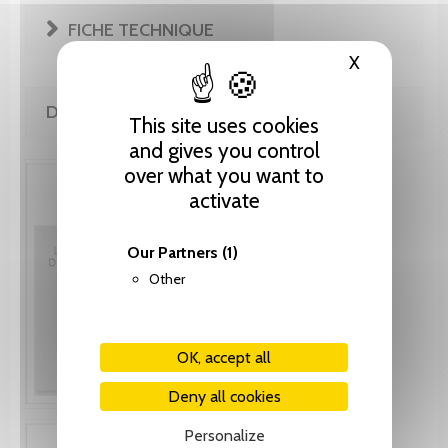
FICHE TECHNIQUE
X
Hide cooki
DE LA MÊME COLLECTION
This site uses cookies
and gives you control
over what you want to
activate
Our Partners
(1)
Other
OK, accept all
Deny all cookies
Personalize