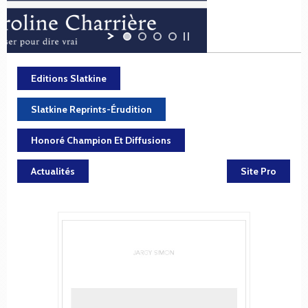
Editions Slatkine
Slatkine Reprints-Érudition
Honoré Champion Et Diffusions
Actualités
Site Pro