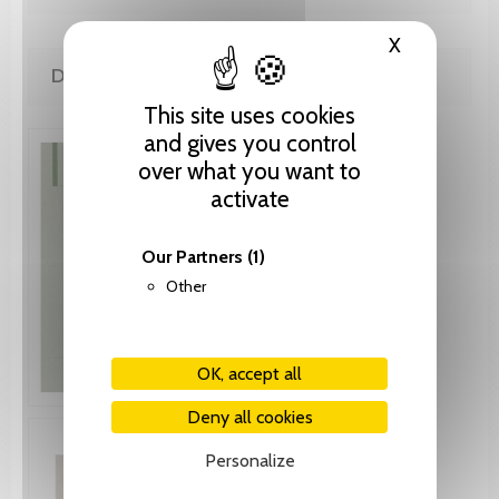
X
Hide cooki
DE LA MÊME COLLECTION
This site uses cookies
and gives you control
over what you want to
activate
Our Partners
(1)
Other
OK, accept all
Deny all cookies
Personalize