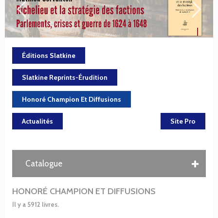
Éditions Slatkine
Slatkine Reprints-Érudition
Honoré Champion Et Diffusions
Actualités
Site Pro
Catalogue
HONORÉ CHAMPION ET DIFFUSIONS
Il y a 5912 livres.