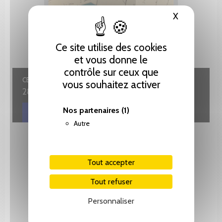
X
Masquer le
Ce site utilise des cookies
et vous donne le
contrôle sur ceux que
CENT LETTRES INÉDITES
vous souhaitez activer
28.50 CHF
Nos partenaires
(1)
Autre
Tout accepter
Tout refuser
Personnaliser