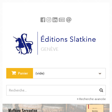
Panneau de gestion des cookies
Panier
(vide)
Recherche avancée