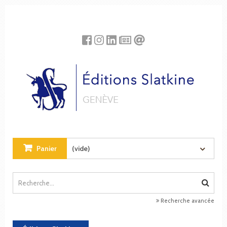
Panneau de gestion des cookies
Panier
(vide)
Recherche avancée