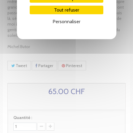
mère, et son père déjà peut-être en 1796, et qui sait ? son propre
grand-père en 1723. Je suis en l'an 2003. Plus de deux siècles ont
Tout refuser
passé, deux siècles de tumultes et de mensonges, mais je suis
là, séché, reposé. Je baisse les yeux; je regarde juste en face de
Personnaliser
moi à la hauteur de mes genoux et je me concentre sur une
gentiane de Koch qui ouvre ses corolles bleues à la lumière du
soleil."
Michel Butor
Tweet
Partager
Pinterest
65.00 CHF
Quantité :