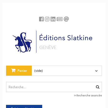
Panneau de gestion des cookies
Panier
(vide)
Recherche avancée