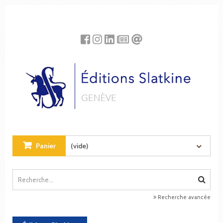
Panneau de gestion des cookies
Panier
(vide)
Recherche avancée