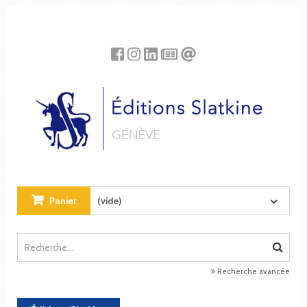
Panneau de gestion des cookies
Panier
(vide)
Recherche avancée