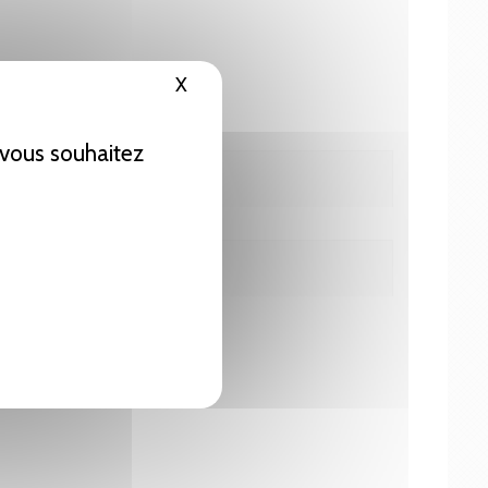
X
Masquer le bandeau des cookies
e vous souhaitez