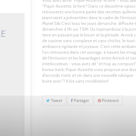
Vous avez aimé "Pique-Assiette, le livre"? Vous all
"Pique-Assiette, le livre"! Dans ce deuxième opusc
retrouverez une bonne partie des recettes qu'Anni
Jeanmairet a présentées dans le cadre de l'émissi
Muriel Siki C'est tous les jours dimanche, diffusée 
dimanches à 11h sur TSR1. Du topinambour à la p
terre en passant par le bison et la pintade, Annick
de cuisiner sans complexe et sans chichis, le tout
ambiance rigolarde et joyeuse. C'est cette ambia
l'on retrouvera dans cet ouvrage, à travers les imag
de l'émission et les bavardages entre Annick et se
interlocuteurs - vous avez dit "et hop au compost
bonus track, Pique-Assiette vous propose une diz
d'accords mets et vin dans une nouvelle rubrique :
boire avec"? A lire sans modération!
Tweet
Partager
Pinterest