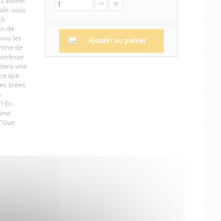
ez adorer
ule, vous
ck
on de
tous les
Ajouter au panier
omme de
 continue
 dans une
nce que
es tirées
s
"? En
aine
 "Que