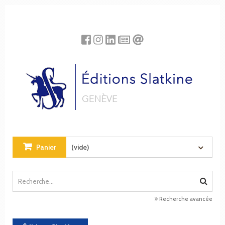
Panneau de gestion des cookies
Panier
(vide)
Recherche avancée