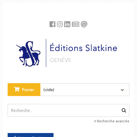
Panneau de gestion des cookies
Panier
(vide)
Recherche avancée