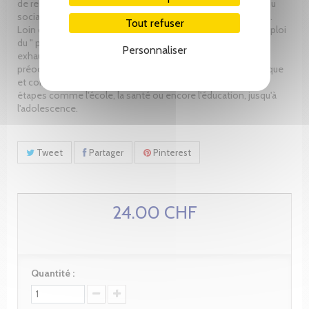
de rencontrer, de partager et de connaître le magnifique tissu
social, médical, institutionnel ou privé que possède Genève.
Tout refuser
Loin de l'auteur la prétention de vous donner un mode d'emploi
du " parent parfait " ou de vous distiller une liste d'adresses
Personnaliser
exhaustive… Elle souhaite simplement répondre aux
préoccupations familiales et quotidiennes de manière pratique
et conviviale. Cela depuis la naissance, en passant par des
étapes comme l'école, la santé ou encore l'éducation, jusqu'à
l'adolescence.
Tweet
Partager
Pinterest
24.00 CHF
Quantité :