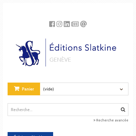
Panneau de gestion des cookies
Panier
(vide)
Recherche avancée