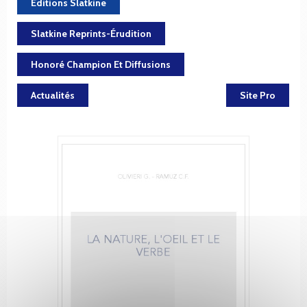
Éditions Slatkine
Slatkine Reprints-Érudition
Honoré Champion Et Diffusions
Actualités
Site Pro