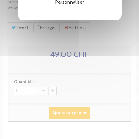
la rencontre entre deux sensibilités, l'une s'exprimant par le
Personnaliser
verbe, l'autre par l'image.
Tweet
Partager
Pinterest
49.00 CHF
Quantité :
Ajouter au panier