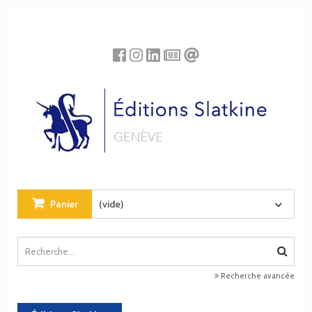
Panneau de gestion des cookies
Panier
(vide)
Recherche avancée