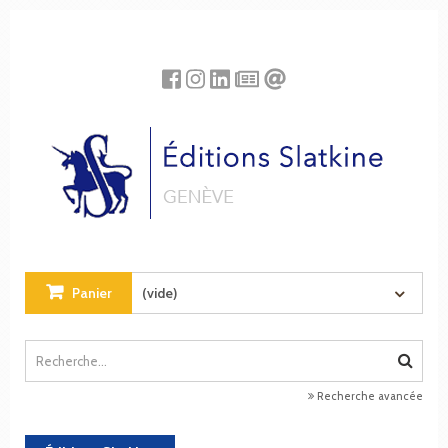
Panneau de gestion des cookies
Panier
(vide)
Recherche avancée