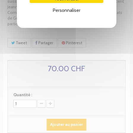
suisse. Ces contributions ont été rassemblées pour Me Vincent
Jeanneret, à l'occasion de son 50e anniversaire, par la
Personnaliser
Commission de formation permanente de l'Ordre des Avocats
de Genève, dont Me Vincent Jeanneret fut un président
particulièrement dynamique.
Tweet
Partager
Pinterest
70.00 CHF
Quantité :
Ajouter au panier