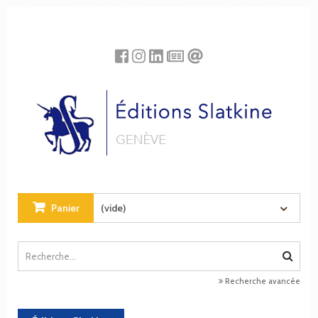
Panneau de gestion des cookies
Panier
(vide)
Recherche avancée