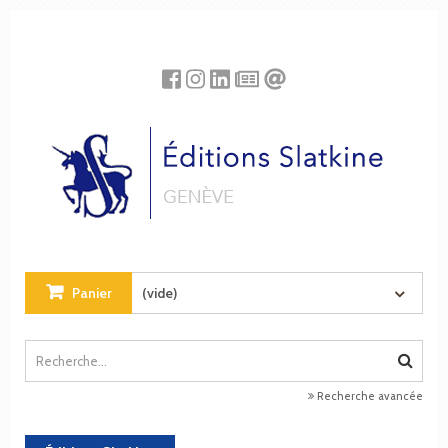
Panneau de gestion des cookies
Panier
(vide)
Recherche avancée