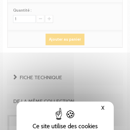
Quantité :
Ajouter au panier
FICHE TECHNIQUE
DE LA MÊME COLLECTION
X
Masquer le
Ce site utilise des cookies