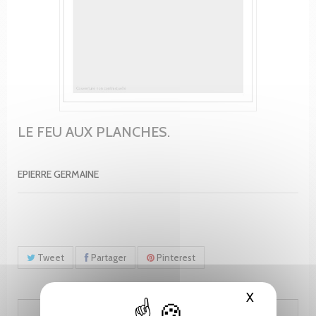
LE FEU AUX PLANCHES.
EPIERRE GERMAINE
Tweet
Partager
Pinterest
X
Masquer le