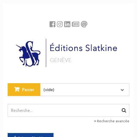
Panneau de gestion des cookies
Panier
(vide)
Recherche avancée