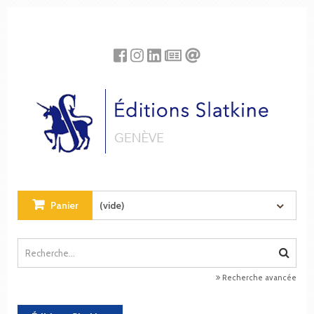
Panneau de gestion des cookies
Panier
(vide)
Recherche avancée