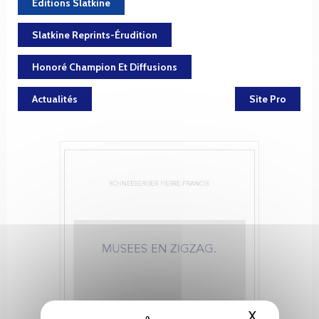
Éditions Slatkine
Slatkine Reprints-Érudition
Honoré Champion Et Diffusions
Actualités
Site Pro
X
Masquer le