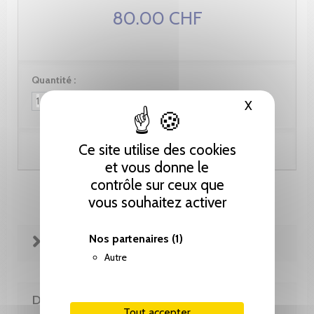
80.00 CHF
Quantité :
X
Masquer le
Ce site utilise des cookies
Ajouter au panier
et vous donne le
contrôle sur ceux que
vous souhaitez activer
Nos partenaires
(1)
FICHE TECHNIQUE
Autre
DE LA MÊME COLLECTION
Tout accepter