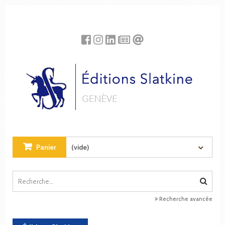
Panneau de gestion des cookies
Panier
(vide)
Recherche avancée