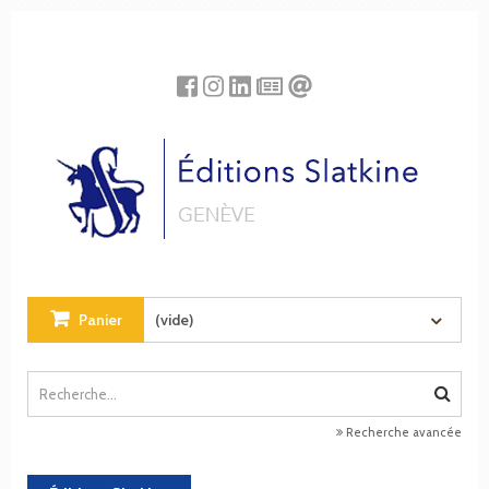
Panneau de gestion des cookies
Panier
(vide)
Recherche avancée