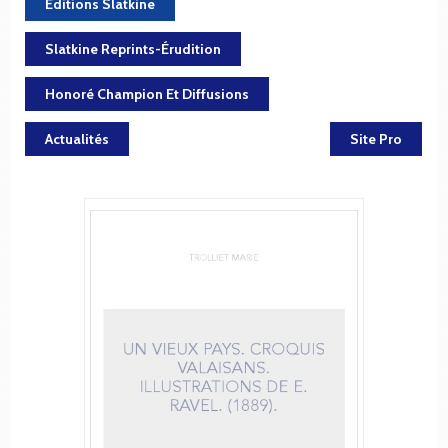
Éditions Slatkine
Slatkine Reprints-Érudition
Honoré Champion Et Diffusions
Actualités
Site Pro