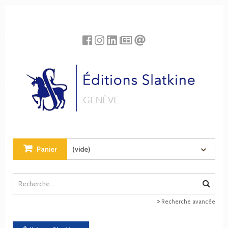
Panneau de gestion des cookies
Panier
(vide)
Recherche avancée