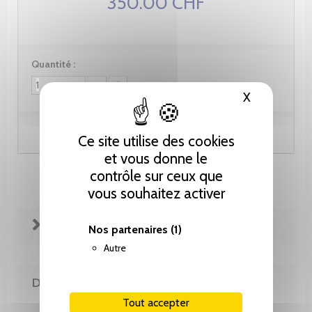
350.00 CHF
Quantité :
X
Masquer le
Ajouter au panier
Ce site utilise des cookies
et vous donne le
contrôle sur ceux que
vous souhaitez activer
FICHE TECHNIQUE
Nos partenaires
(1)
Autre
DE LA MÊME COLLECTION
Tout accepter