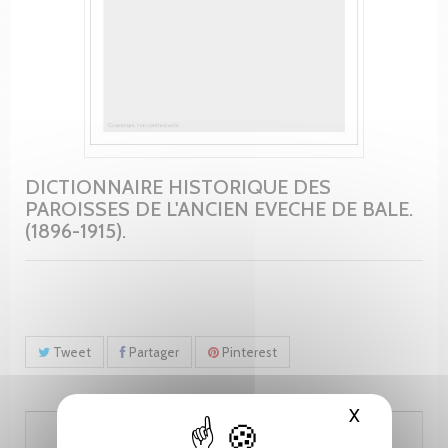
DICTIONNAIRE HISTORIQUE DES
PAROISSES DE L'ANCIEN EVECHE DE BALE.
(1896-1915).
Tweet
Partager
Pinterest
X
Masquer le
350.00 CHF