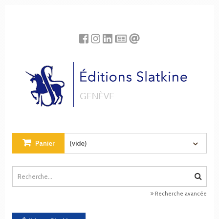
Panneau de gestion des cookies
Panier
(vide)
Recherche avancée