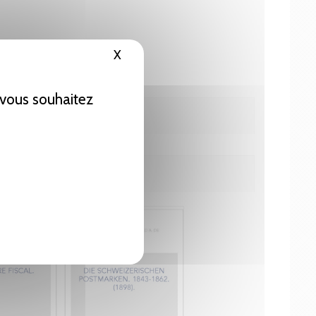
X
Masquer le bandeau des cookies
e vous souhaitez