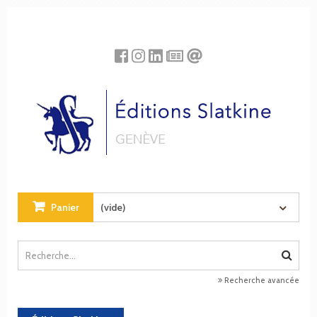
Panneau de gestion des cookies
Panier
(vide)
Recherche avancée