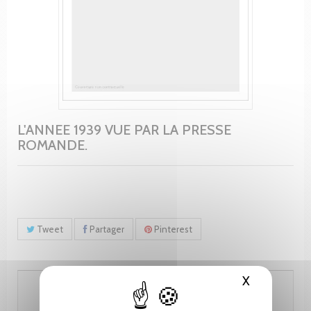
L'ANNEE 1939 VUE PAR LA PRESSE
ROMANDE.
Tweet
Partager
Pinterest
X
Masquer le
57.00 CHF