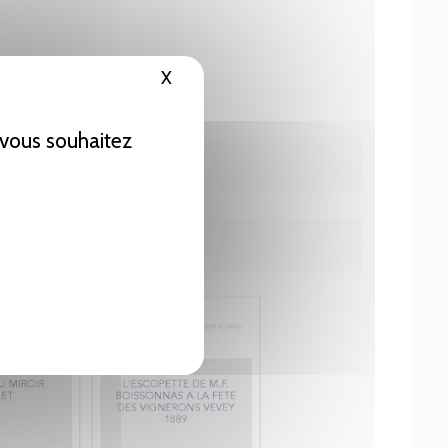
X
Masquer le bandeau des cookies
e vous souhaitez