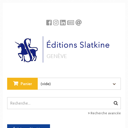
Panneau de gestion des cookies
Panier
(vide)
Recherche avancée