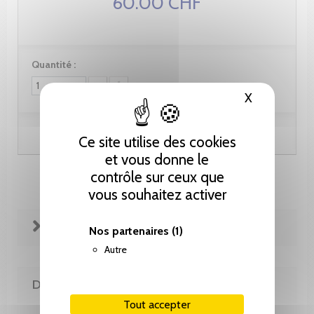
60.00 CHF
Quantité :
X
Masquer le
Ajouter au panier
Ce site utilise des cookies
et vous donne le
contrôle sur ceux que
vous souhaitez activer
FICHE TECHNIQUE
Nos partenaires
(1)
Autre
DE LA MÊME COLLECTION
Tout accepter