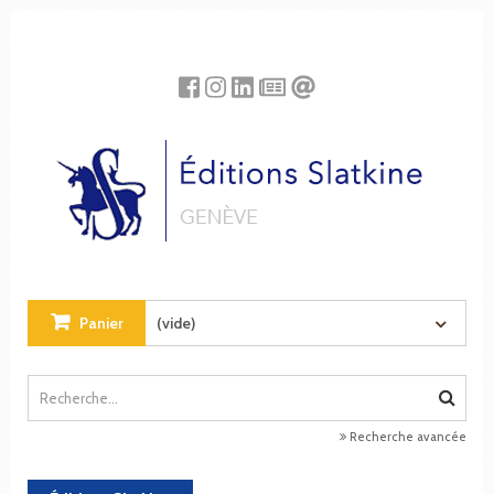
Panneau de gestion des cookies
Panier
(vide)
Recherche avancée