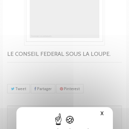
LE CONSEIL FEDERAL SOUS LA LOUPE.
Tweet
Partager
Pinterest
28.00 CHF
X
Masquer le