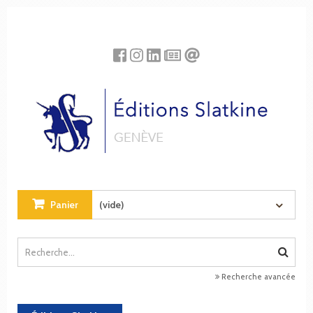
Panneau de gestion des cookies
Panier
(vide)
Recherche avancée