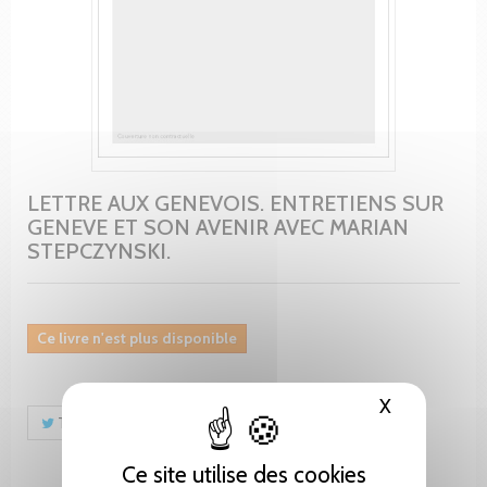
LETTRE AUX GENEVOIS. ENTRETIENS SUR
GENEVE ET SON AVENIR AVEC MARIAN
STEPCZYNSKI.
Ce livre n'est plus disponible
X
Masquer le
Tweet
Partager
Pinterest
Ce site utilise des cookies