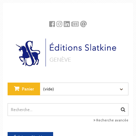
Panneau de gestion des cookies
Panier
(vide)
Recherche avancée