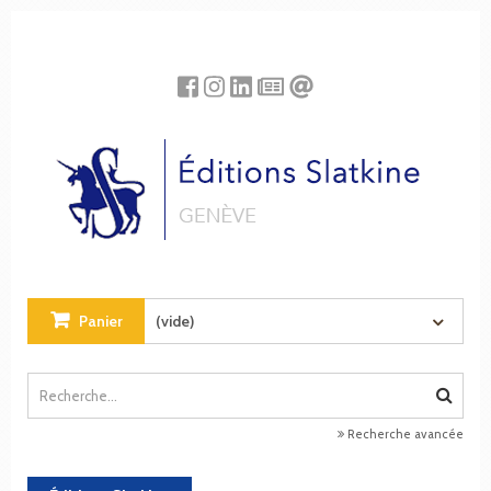
Panneau de gestion des cookies
Panier
(vide)
Recherche avancée