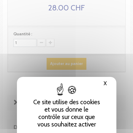
28.00 CHF
Quantité :
Ajouter au panier
X
Masquer le
Ce site utilise des cookies
FICHE TECHNIQUE
et vous donne le
contrôle sur ceux que
vous souhaitez activer
DE LA MÊME COLLECTION