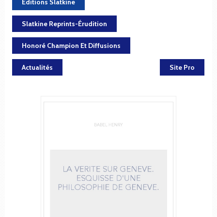
Éditions Slatkine
Slatkine Reprints-Érudition
Honoré Champion Et Diffusions
Actualités
Site Pro