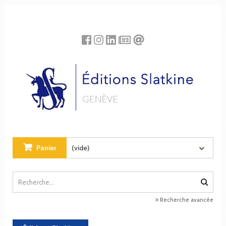
Panneau de gestion des cookies
Panier
(vide)
Recherche avancée