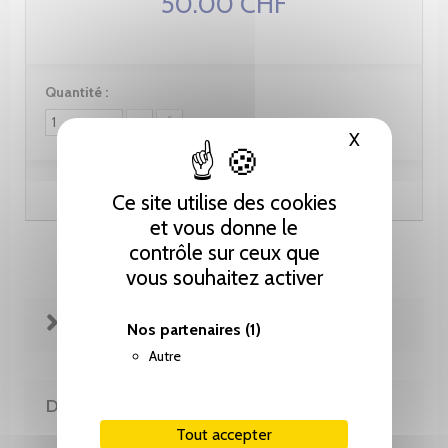
50.00 CHF
Quantité :
X
Masquer le
Ajouter au panier
Ce site utilise des cookies
et vous donne le
contrôle sur ceux que
vous souhaitez activer
FICHE TECHNIQUE
Nos partenaires
(1)
Autre
DE LA MÊME COLLECTION
Tout accepter