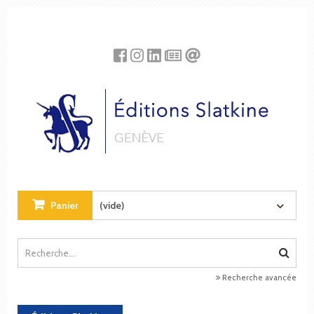
Panneau de gestion des cookies
Panier
(vide)
Recherche avancée