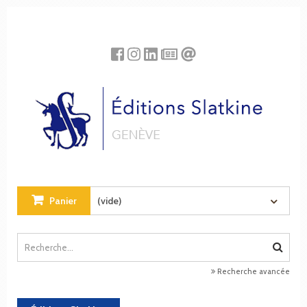
Panneau de gestion des cookies
Panier
(vide)
Recherche avancée