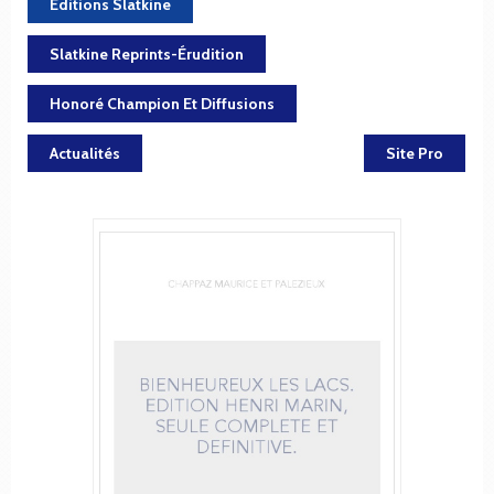
Éditions Slatkine
Slatkine Reprints-Érudition
Honoré Champion Et Diffusions
Actualités
Site Pro