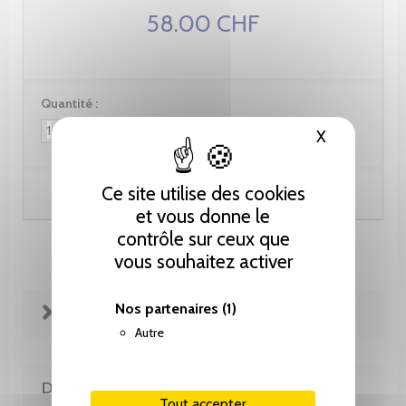
58.00 CHF
Quantité :
X
Masquer le
Ce site utilise des cookies
Ajouter au panier
et vous donne le
contrôle sur ceux que
vous souhaitez activer
Nos partenaires
(1)
FICHE TECHNIQUE
Autre
DE LA MÊME COLLECTION
Tout accepter