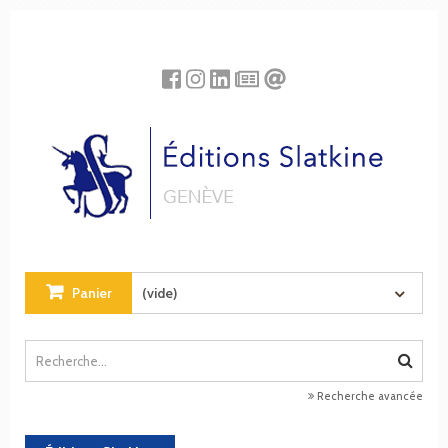
Panneau de gestion des cookies
Panier
(vide)
Recherche avancée