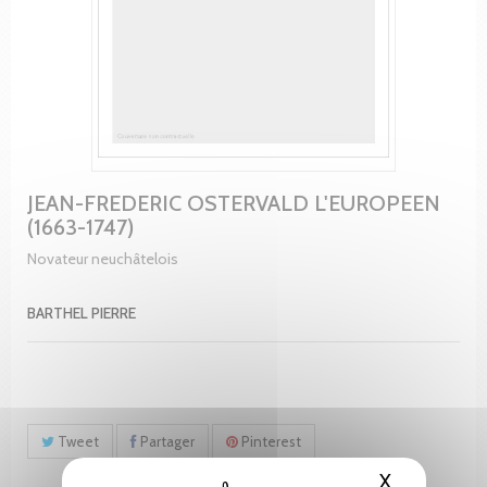
JEAN-FREDERIC OSTERVALD L'EUROPEEN
(1663-1747)
Novateur neuchâtelois
BARTHEL PIERRE
Tweet
Partager
Pinterest
X
Masquer le