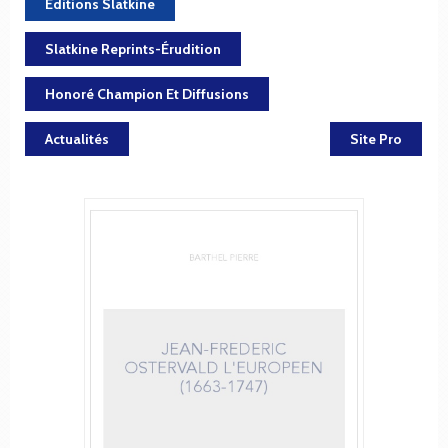
Éditions Slatkine
Slatkine Reprints-Érudition
Honoré Champion Et Diffusions
Actualités
Site Pro