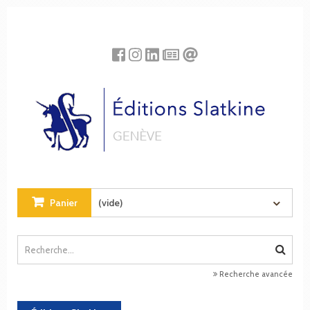
Panneau de gestion des cookies
Panier
(vide)
Recherche avancée