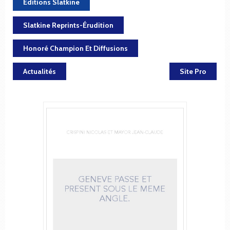
Éditions Slatkine
Slatkine Reprints-Érudition
Honoré Champion Et Diffusions
Actualités
Site Pro