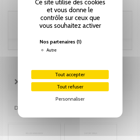
Ce site utilise des cookies
et vous donne le
contrôle sur ceux que
60.00 CHF
vous souhaitez activer
Nos partenaires
(1)
Autre
Tout accepter
FICHE TECHNIQUE
Tout refuser
Personnaliser
DE LA MÊME COLLECTION