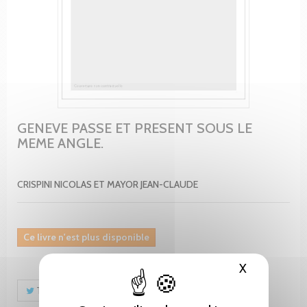
GENEVE PASSE ET PRESENT SOUS LE
MEME ANGLE.
CRISPINI NICOLAS ET MAYOR JEAN-CLAUDE
Ce livre n'est plus disponible
X
Masquer le
Tweet
Partager
Pinterest