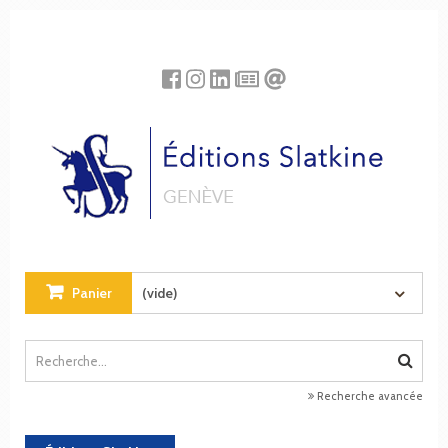
Panneau de gestion des cookies
Panier
(vide)
Recherche avancée