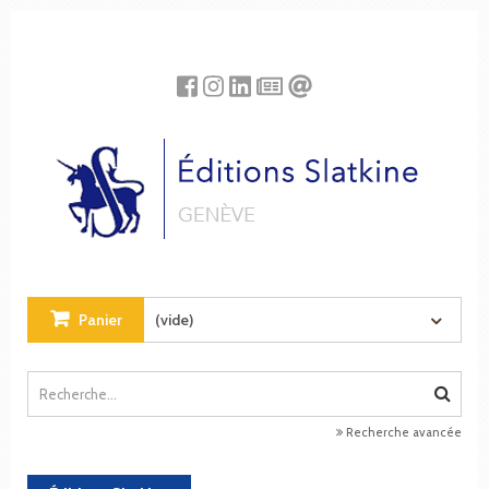
Panneau de gestion des cookies
Panier
(vide)
Recherche avancée