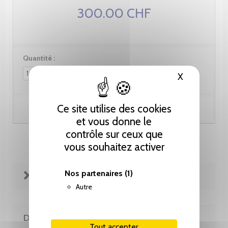
300.00 CHF
Quantité :
X
Masquer le
Ce site utilise des cookies
Ajouter au panier
et vous donne le
contrôle sur ceux que
vous souhaitez activer
Nos partenaires
(1)
FICHE TECHNIQUE
Autre
DE LA MÊME COLLECTION
Tout accepter