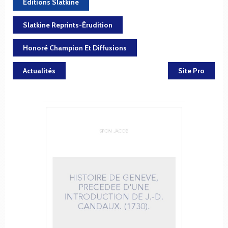
Éditions Slatkine
Slatkine Reprints-Érudition
Honoré Champion Et Diffusions
Actualités
Site Pro