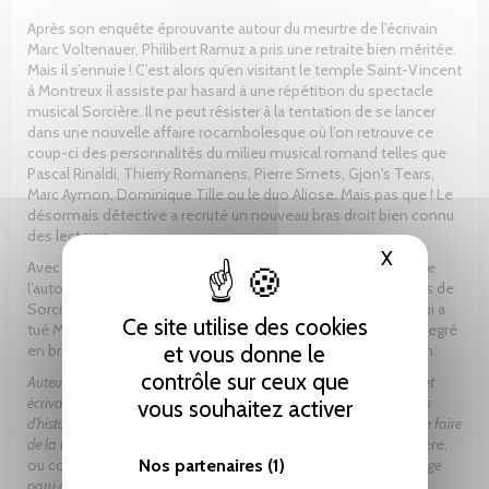
Après son enquête éprouvante autour du meurtre de l’écrivain
Marc Voltenauer, Philibert Ramuz a pris une retraite bien méritée.
Mais il s’ennuie ! C’est alors qu’en visitant le temple Saint-Vincent
à Montreux il assiste par hasard à une répétition du spectacle
musical Sorcière. Il ne peut résister à la tentation de se lancer
dans une nouvelle affaire rocambolesque où l’on retrouve ce
coup-ci des personnalités du milieu musical romand telles que
Pascal Rinaldi, Thierry Romanens, Pierre Smets, Gjon's Tears,
Marc Aymon, Dominique Tille ou le duo Aliose. Mais pas que ! Le
désormais détective a recruté un nouveau bras droit bien connu
des lecteurs…
X
Masquer le
Avec ce nouveau roman décalé, Xavier Michel joue la carte de
l’autodérision et nous emmène dans l’intimité des coulisses de
Sorcière – Le musical. Reprenant le ton adopté dans Mais qui a
Ce site utilise des cookies
tué Marc Voltenauer ?, il confirme son goût pour le second degré
et vous donne le
en brouillant de nouveau les frontières entre réalité et fiction.
contrôle sur ceux que
Auteur-compositeur-interprète (notamment au sein du duo Aliose) et
écrivain éclectique, Xavier Michel est né en 1983. Il a suivi des études
vous souhaitez activer
d’histoire et de littérature française à l’Université de Genève avant de faire
de la musique et de l’écriture son métier.
La malédiction de Sorcière,
Nos partenaires
(1)
ou comment je suis devenu prophète
est son quatrième ouvrage
paru aux Éditions Slatkine.