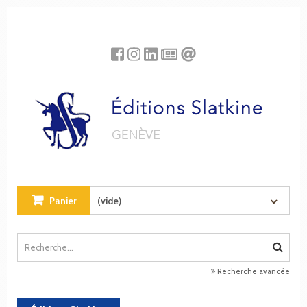
Panneau de gestion des cookies
Panier
(vide)
Recherche avancée